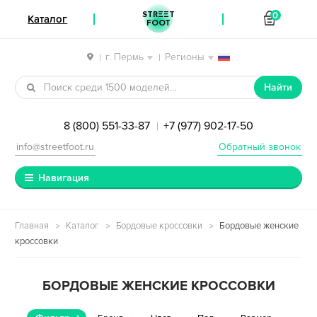
STREET
0
Каталог
FOOT
г. Пермь
Регионы
|
|
Перейти к навигации
Перейти к содержимому
Найти
8 (800) 551-33-87
+7 (977) 902-17-50
|
info@streetfoot.ru
Обратный звонок
Навигация
Главная
Каталог
Бордовые кроссовки
Бордовые женские
кроссовки
БОРДОВЫЕ ЖЕНСКИЕ КРОССОВКИ