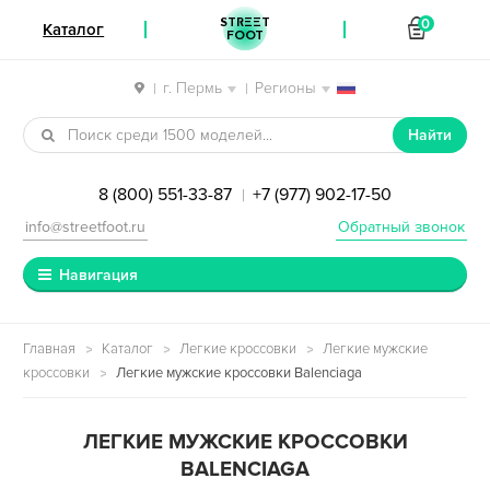
STREET
0
Каталог
FOOT
г. Пермь
Регионы
|
|
Перейти к навигации
Перейти к содержимому
Найти
8 (800) 551-33-87
+7 (977) 902-17-50
|
info@streetfoot.ru
Обратный звонок
Навигация
Главная
Каталог
Легкие кроссовки
Легкие мужские
кроссовки
Легкие мужские кроссовки Balenciaga
ЛЕГКИЕ МУЖСКИЕ КРОССОВКИ
BALENCIAGA