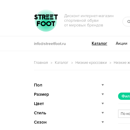
Перейти к навигации
Перейти к содержимому
STREET
Дисконт интернет-магазин
спортивной обуви
FOOT
от мировых брендов
Каталог
Акции
info@streetfoot.ru
Главная
Каталог
Низкие кроссовки
Низкие ж
Пол
Размер
Фил
Цвет
Стиль
Сезон