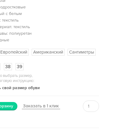
lar
подростковые
ый с белым
 текстиль
ериал: текстиль
швы: полиуретан
одные
Европейский
Американский
Сантиметры
38
39
о выбрать размер,
аговую инструкцию:
 свой размер обуви
Заказать в 1 клик
орзину