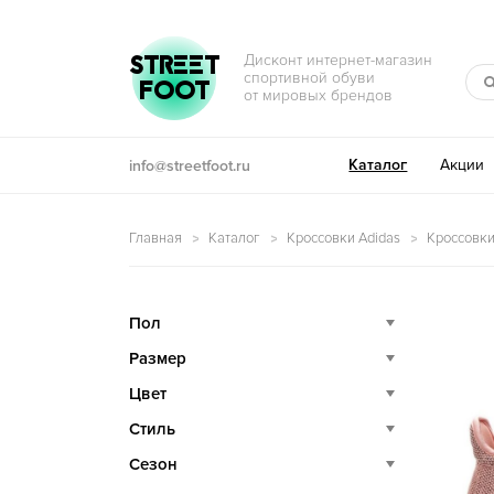
Перейти к навигации
Перейти к содержимому
STREET
Дисконт интернет-магазин
спортивной обуви
FOOT
от мировых брендов
Каталог
Акции
info@streetfoot.ru
Главная
Каталог
Кроссовки Adidas
Кроссовки
Пол
Размер
Цвет
Стиль
Сезон