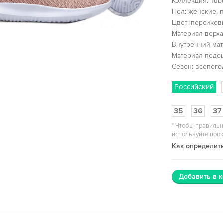
Коллекция: Tubu
Пол: женские, 
Цвет: персиков
Материал верха:
Внутренний мат
Материал подо
Сезон: всепог
Российский
35
36
37
*
Чтобы правильн
используйте пош
Как определить
Добавить в к