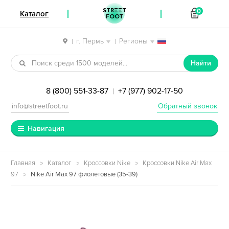
STREET
0
Каталог
FOOT
г. Пермь
Регионы
|
|
Перейти к навигации
Перейти к содержимому
Найти
8 (800) 551-33-87
+7 (977) 902-17-50
|
info@streetfoot.ru
Обратный звонок
Навигация
Главная
Каталог
Кроссовки Nike
Кроссовки Nike Air Max
97
Nike Air Max 97 фиолетовые (35-39)