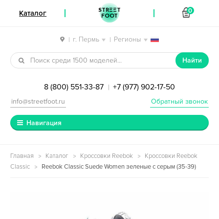
STREET
0
Каталог
FOOT
г. Пермь
Регионы
|
|
Перейти к навигации
Перейти к содержимому
Найти
8 (800) 551-33-87
+7 (977) 902-17-50
|
info@streetfoot.ru
Обратный звонок
Навигация
Главная
Каталог
Кроссовки Reebok
Кроссовки Reebok
Classic
Reebok Classic Suede Women зеленые с серым (35-39)